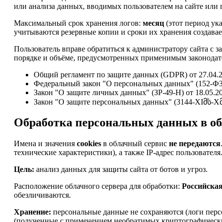
или анализа данных, вводимых пользователем на сайте или п
Максимальный срок хранения логов:
месяц
(этот период ук
учитываются резервные копии и сроки их хранения создавае
Пользователь вправе обратиться к администратору сайта с 
порядке и объёме, предусмотренных применимым законодате
Общий регламент по защите данных (GDPR) от 27.04.2
Федеральный закон "О персональных данных" (152-ФЗ)
Закон "О защите личных данных" (ЗР-49-Н) от 18.05.2
Закон "О защите персональных данных" (3144-XIმს-Xმპ)
Обработка персональных данных в об
Имена и значения
cookies
в облачный сервис
не передаются
технические характеристики), а также IP-адрес пользователя
Цель:
анализ данных для защиты сайта от ботов и угроз.
Расположение облачного сервера для обработки:
Российска
обезличиваются.
Хранение:
персональные данные не сохраняются (логи перс
(полученные с применением необратимых криптографически