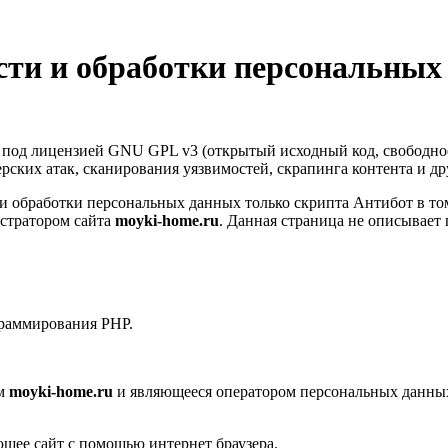
ти и обработки персональных
т под лицензией GNU GPL v3 (открытый исходный код, свободно
керских атак, сканирования уязвимостей, скрапинга контента и д
 обработки персональных данных только скрипта Антибот в том
стратором сайта
moyki-home.ru
. Данная страница не описывает
граммирования PHP.
ом
moyki-home.ru
и являющееся оператором персональных данных
ющее сайт с помощью интернет браузера.