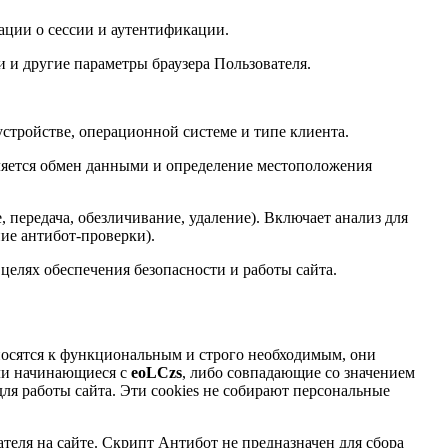
ации о сессии и аутентификации.
и и другие параметры браузера Пользователя.
устройстве, операционной системе и типе клиента.
ляется обмен данными и определение местоположения
 передача, обезличивание, удаление). Включает анализ для
ние антибот-проверки).
елях обеспечения безопасности и работы сайта.
относятся к функциональным и строго необходимым, они
или начинающиеся с
eoLCzs
, либо совпадающие со значением
ля работы сайта. Эти cookies не собирают персональные
еля на сайте. Скрипт Антибот не предназначен для сбора