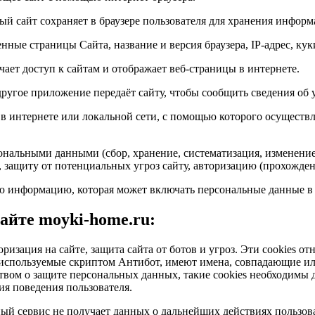
ый сайт сохраняет в браузере пользователя для хранения информ
нные страницы Сайта, название и версия браузера, IP-адрес, кук
ает доступ к сайтам и отображает веб-страницы в интернете.
 другое приложение передаёт сайту, чтобы сообщить сведения об 
в интернете или локальной сети, с помощью которого осуществ
ональными данными (сбор, хранение, систематизация, изменение,
, защиту от потенциальных угроз сайту, авторизацию (прохожде
 информацию, которая может включать персональные данные в ц
айте moyki-home.ru:
оризация на сайте, защита сайта от ботов и угроз. Эти cookies 
e, используемые скриптом Антибот, имеют имена, совпадающие 
твом о защите персональных данных, такие cookies необходимы д
я поведения пользователя.
й сервис не получает данных о дальнейших действиях пользоват