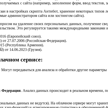
олучаемых с сайта (например, заполнение форм, ввод текстов, з
азан в настройках скрипта Антибот, хранение некоторых типов ло
мые администратором сайта или хостингом сайта).
запросом на удаление своих персональных данных, получение све
льством. Это регулируется такими международными законами и
016 (Европейский союз).
 от 27.07.2006 (Российская Федерация).
015 (Республика Армения).
 от 14.06.2023 (Грузия).
лачном сервисе:
. Могут передаваться для анализа и обработки другие параметры б
.
я Федерация
. Анализ данных происходит в реальном времени, п
ональных данных не ведутся). На облачном сервере могут хран
х хэш-функций) и агрегированная статистика в обезличенной ф