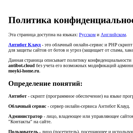
Политика конфиденциальнос
Эта страница доступна на языках:
Русском
и
Английском
.
Антибот Клауд
- это облачный онлайн-сервис и PHP скрип
для защиты сайтов от ботов и угроз (защищает от спама, ха
Данная страница описывает политику конфиденциальности и
antibot.cloud
без учета его возможных модификаций админи
moyki-home.ru
.
Определение понятий:
Антибот
- скрипт (программное обеспечение) на языке про
Облачный сервис
- сервер онлайн-сервиса Антибот Клауд.
Администратор
- лицо, владеющее или управляющее сайт
"Контакты" на сайте.
Пользователь
- лицо (посетитель), посещающее и использу